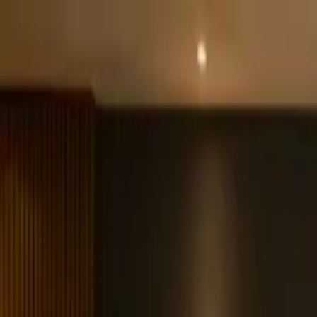
Home
E-Books
Blog
Cursos
Projetos
Quem Somos
Consultoria
Home
/
Blog
/
Qual o Melhor Material para a Bancada da Cozinha?
Qual o Melhor Material para a Bancada d
Por
Arq7